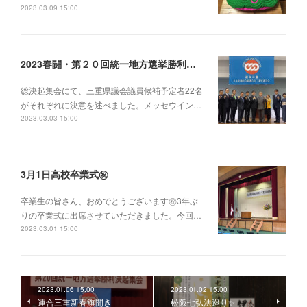
2023.03.09 15:00
2023春闘・第２０回統一地方選挙勝利へ〜総決起集会〜
総決起集会にて、三重県議会議員候補予定者22名
がそれぞれに決意を述べました。メッセウイン…
2023.03.03 15:00
3月1日高校卒業式㊗️
卒業生の皆さん、おめでとうございます㊗️3年ぶ
りの卒業式に出席させていただきました。今回…
2023.03.01 15:00
2023.01.06 15:00
2023.01.02 15:00
連合三重新春旗開き
松阪七弘法巡り✨