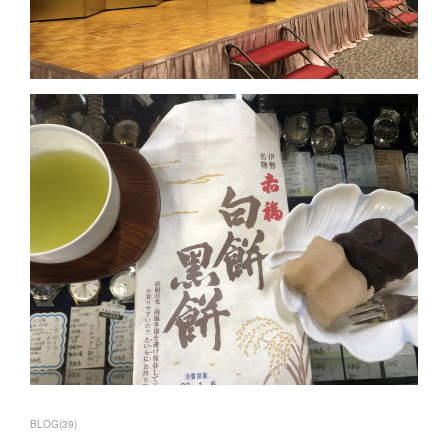
BLOG
(
39
)