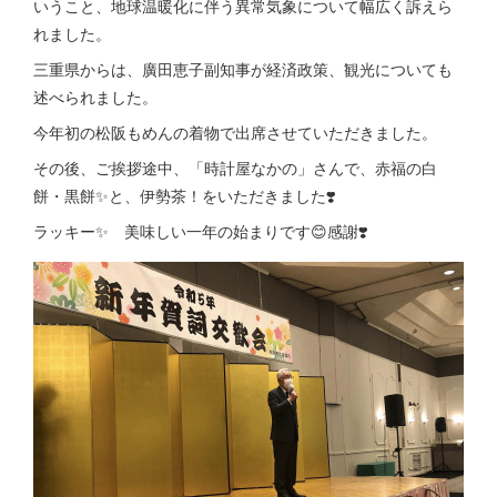
いうこと、地球温暖化に伴う異常気象について幅広く訴えら
れました。
三重県からは、廣田恵子副知事が経済政策、観光についても
述べられました。
今年初の松阪もめんの着物で出席させていただきました。
その後、ご挨拶途中、「時計屋なかの」さんで、赤福の白
餅・黒餅✨と、伊勢茶！をいただきました❣️
ラッキー✨ 美味しい一年の始まりです😊感謝❣️