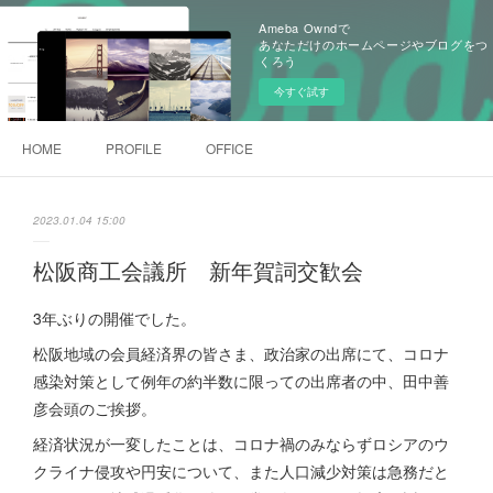
Ameba Owndで
あなただけのホームページやブログをつ
くろう
今すぐ試す
HOME
PROFILE
OFFICE
2023.01.04 15:00
松阪商工会議所 新年賀詞交歓会
3年ぶりの開催でした。
松阪地域の会員経済界の皆さま、政治家の出席にて、コロナ
感染対策として例年の約半数に限っての出席者の中、田中善
彦会頭のご挨拶。
経済状況が一変したことは、コロナ禍のみならずロシアのウ
クライナ侵攻や円安について、また人口減少対策は急務だと