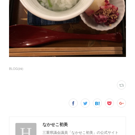
BLOG
(
39
)
なかせこ初美
三重県議会議員「なかせこ初美」の公式サイト