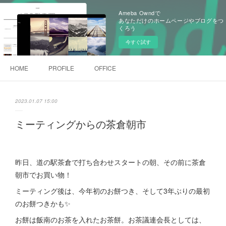
Ameba Owndで
あなただけのホームページやブログをつ
くろう
今すぐ試す
HOME
PROFILE
OFFICE
2023.01.07 15:00
ミーティングからの茶倉朝市
昨日、道の駅茶倉で打ち合わせスタートの朝、その前に茶倉
朝市でお買い物！
ミーティング後は、今年初のお餅つき、そして3年ぶりの最初
のお餅つきかも✨
お餅は飯南のお茶を入れたお茶餅。お茶議連会長としては、