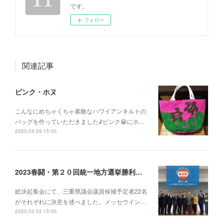
です。
フォロー
関連記事
ピンク・ホヌ
こんなにめちゃくちゃ素敵なハワイアンキルトの
バッグを作っていただきました♪ピンク😁にホ…
2023.03.09 15:00
2023春闘・第２０回統一地方選挙勝利へ〜総決起集会〜
総決起集会にて、三重県議会議員候補予定者22名
がそれぞれに決意を述べました。メッセウイン…
2023.03.03 15:00